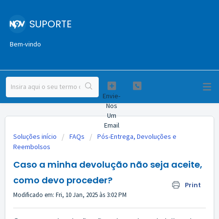
SUPORTE
Bem-vindo
Envie-
Nos
Um
Email
Soluções início
FAQs
Pós-Entrega, Devoluções e
Reembolsos
Caso a minha devolução não seja aceite,
como devo proceder?
Print
Modificado em: Fri, 10 Jan, 2025 às 3:02 PM